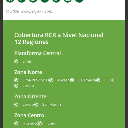
© 2026 www.rcrperu.com
Cobertura RCR a Nivel Nacional
12 Regiones
Plataforma Central
Lima
Zona Norte
Lima Provincias
Ancash
Cajamarca
Piura
Loreto
Zona Oriente
Loreto
San Martín
Zona Centro
Huánuco
Junín