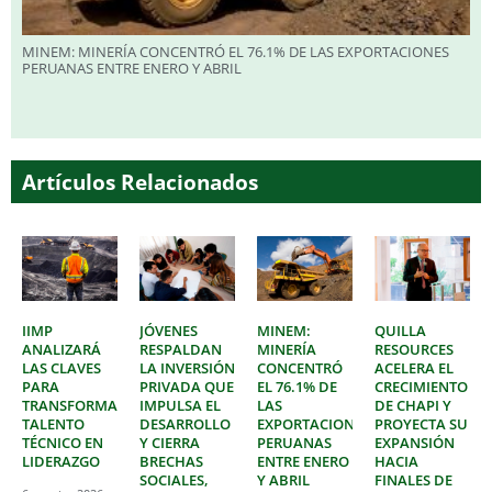
MINEM: MINERÍA CONCENTRÓ EL 76.1% DE LAS EXPORTACIONES
PERUANAS ENTRE ENERO Y ABRIL
Artículos Relacionados
IIMP
JÓVENES
MINEM:
QUILLA
ANALIZARÁ
RESPALDAN
MINERÍA
RESOURCES
LAS CLAVES
LA INVERSIÓN
CONCENTRÓ
ACELERA EL
PARA
PRIVADA QUE
EL 76.1% DE
CRECIMIENTO
TRANSFORMAR
IMPULSA EL
LAS
DE CHAPI Y
TALENTO
DESARROLLO
EXPORTACIONES
PROYECTA SU
TÉCNICO EN
Y CIERRA
PERUANAS
EXPANSIÓN
LIDERAZGO
BRECHAS
ENTRE ENERO
HACIA
SOCIALES,
Y ABRIL
FINALES DE