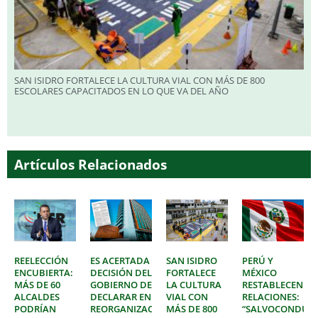
SAN ISIDRO FORTALECE LA CULTURA VIAL CON MÁS DE 800
ESCOLARES CAPACITADOS EN LO QUE VA DEL AÑO
Artículos Relacionados
REELECCIÓN
ES ACERTADA
SAN ISIDRO
PERÚ Y
ENCUBIERTA:
DECISIÓN DEL
FORTALECE
MÉXICO
MÁS DE 60
GOBIERNO DE
LA CULTURA
RESTABLECEN
ALCALDES
DECLARAR EN
VIAL CON
RELACIONES:
PODRÍAN
REORGANIZACIÓN
MÁS DE 800
“SALVOCONDUC