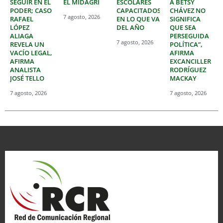
SEGUIR EN EL
EL MIDAGRI
ESCOLARES
A BETSY
PODER; CASO
CAPACITADOS
CHÁVEZ NO
7 agosto, 2026
RAFAEL
EN LO QUE VA
SIGNIFICA
LÓPEZ
DEL AÑO
QUE SEA
ALIAGA
PERSEGUIDA
7 agosto, 2026
REVELA UN
POLÍTICA”,
VACÍO LEGAL,
AFIRMA
AFIRMA
EXCANCILLER
ANALISTA
RODRÍGUEZ
JOSÉ TELLO
MACKAY
7 agosto, 2026
7 agosto, 2026