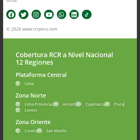
social.
© 2026 www.rcrperu.com
Cobertura RCR a Nivel Nacional
12 Regiones
Plataforma Central
Lima
Zona Norte
Lima Provincias
Ancash
Cajamarca
Piura
Loreto
Zona Oriente
Loreto
San Martín