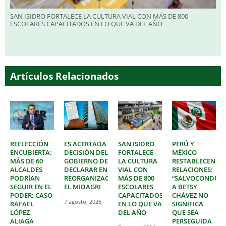
SAN ISIDRO FORTALECE LA CULTURA VIAL CON MÁS DE 800
ESCOLARES CAPACITADOS EN LO QUE VA DEL AÑO
Artículos Relacionados
REELECCIÓN
ES ACERTADA
SAN ISIDRO
PERÚ Y
ENCUBIERTA:
DECISIÓN DEL
FORTALECE
MÉXICO
MÁS DE 60
GOBIERNO DE
LA CULTURA
RESTABLECEN
ALCALDES
DECLARAR EN
VIAL CON
RELACIONES:
PODRÍAN
REORGANIZACIÓN
MÁS DE 800
“SALVOCONDUC
SEGUIR EN EL
EL MIDAGRI
ESCOLARES
A BETSY
PODER; CASO
CAPACITADOS
CHÁVEZ NO
7 agosto, 2026
RAFAEL
EN LO QUE VA
SIGNIFICA
LÓPEZ
DEL AÑO
QUE SEA
ALIAGA
PERSEGUIDA