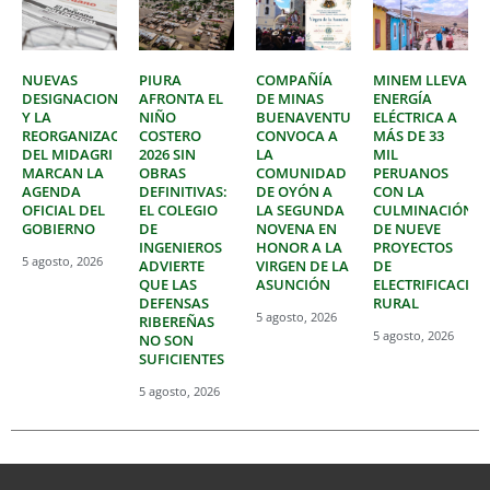
NUEVAS
PIURA
COMPAÑÍA
MINEM LLEVA
DESIGNACIONES
AFRONTA EL
DE MINAS
ENERGÍA
Y LA
NIÑO
BUENAVENTURA
ELÉCTRICA A
REORGANIZACIÓN
COSTERO
CONVOCA A
MÁS DE 33
DEL MIDAGRI
2026 SIN
LA
MIL
MARCAN LA
OBRAS
COMUNIDAD
PERUANOS
AGENDA
DEFINITIVAS:
DE OYÓN A
CON LA
OFICIAL DEL
EL COLEGIO
LA SEGUNDA
CULMINACIÓN
GOBIERNO
DE
NOVENA EN
DE NUEVE
INGENIEROS
HONOR A LA
PROYECTOS
5 agosto, 2026
ADVIERTE
VIRGEN DE LA
DE
QUE LAS
ASUNCIÓN
ELECTRIFICACIÓ
DEFENSAS
RURAL
5 agosto, 2026
RIBEREÑAS
5 agosto, 2026
NO SON
SUFICIENTES
5 agosto, 2026