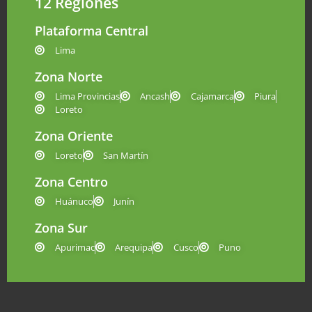
12 Regiones
Plataforma Central
Lima
Zona Norte
Lima Provincias
Ancash
Cajamarca
Piura
Loreto
Zona Oriente
Loreto
San Martín
Zona Centro
Huánuco
Junín
Zona Sur
Apurimac
Arequipa
Cusco
Puno