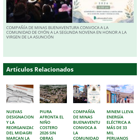
COMPAÑÍA DE MINAS BUENAVENTURA CONVOCA A LA
COMUNIDAD DE OYÓN A LA SEGUNDA NOVENA EN HONOR A LA
VIRGEN DE LA ASUNCIÓN
Artículos Relacionados
NUEVAS
PIURA
COMPAÑÍA
MINEM LLEVA
DESIGNACIONES
AFRONTA EL
DE MINAS
ENERGÍA
Y LA
NIÑO
BUENAVENTURA
ELÉCTRICA A
REORGANIZACIÓN
COSTERO
CONVOCA A
MÁS DE 33
DEL MIDAGRI
2026 SIN
LA
MIL
MARCAN LA
OBRAS
COMUNIDAD
PERUANOS