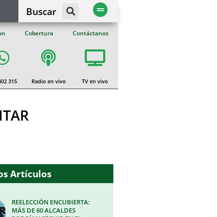
Buscar
on
Cobertura
Contáctanos
402 315
Radio en vivo
TV en vivo
ITAR
s Artículos
REELECCIÓN ENCUBIERTA:
MÁS DE 60 ALCALDES