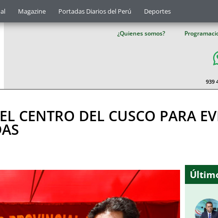
al
Magazine
Portadas Diarios del Perú
Deportes
¿Quienes somos?
Programaci
939 
EL CENTRO DEL CUSCO PARA EV
DAS
Último