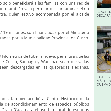
o solo beneficiará a las familias con una red de
ino también va a permitir descontaminar el río
ES ACERT
tra, quien estuvo acompañada por el alcalde
DECLARA
 19 millones, son financiadas por el Ministerio
tadas por la Municipalidad Provincial de Cusco.
9 kilómetros de tubería nueva, permitirá que las
s de Cusco, Santiago y Wanchaq sean derivadas
 sean descargadas en las quebradas aledañas,
SAN ISID
MÁS DE 8
QUE VA D
ández también acudió al Centro Histórico de la
uía de acondicionamiento de espacios públicos
l” y la “Guía para el uso temporal de espacios