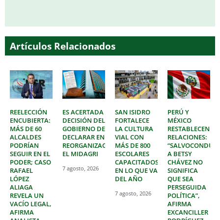
Artículos Relacionados
REELECCIÓN
ES ACERTADA
SAN ISIDRO
PERÚ Y
ENCUBIERTA:
DECISIÓN DEL
FORTALECE
MÉXICO
MÁS DE 60
GOBIERNO DE
LA CULTURA
RESTABLECEN
ALCALDES
DECLARAR EN
VIAL CON
RELACIONES:
PODRÍAN
REORGANIZACIÓN
MÁS DE 800
“SALVOCONDUC
SEGUIR EN EL
EL MIDAGRI
ESCOLARES
A BETSY
PODER; CASO
CAPACITADOS
CHÁVEZ NO
7 agosto, 2026
RAFAEL
EN LO QUE VA
SIGNIFICA
LÓPEZ
DEL AÑO
QUE SEA
ALIAGA
PERSEGUIDA
7 agosto, 2026
REVELA UN
POLÍTICA”,
VACÍO LEGAL,
AFIRMA
AFIRMA
EXCANCILLER