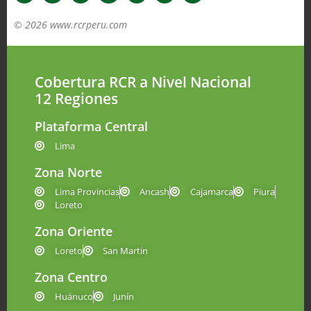
© 2026 www.rcrperu.com
Cobertura RCR a Nivel Nacional
12 Regiones
Plataforma Central
Lima
Zona Norte
Lima Provincias
Ancash
Cajamarca
Piura
Loreto
Zona Oriente
Loreto
San Martín
Zona Centro
Huánuco
Junín