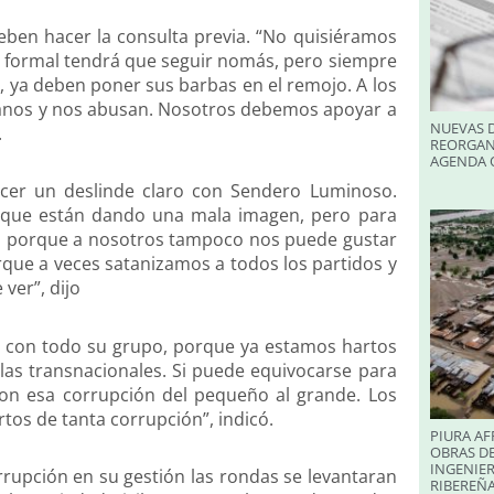
eben hacer la consulta previa. “No quisiéramos
a formal tendrá que seguir nomás, pero siempre
r, ya deben poner sus barbas en el remojo. A los
manos y nos abusan. Nosotros debemos apoyar a
NUEVAS D
.
REORGAN
AGENDA O
acer un deslinde claro con Sendero Luminoso.
o que están dando una mala imagen, pero para
rlo, porque a nosotros tampoco nos puede gustar
rque a veces satanizamos a todos los partidos y
 ver”, dijo
lo con todo su grupo, porque ya estamos hartos
las transnacionales. Si puede equivocarse para
on esa corrupción del pequeño al grande. Los
tos de tanta corrupción”, indicó.
PIURA AF
OBRAS DE
INGENIER
orrupción en su gestión las rondas se levantaran
RIBEREÑA