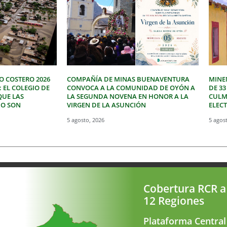
O COSTERO 2026
COMPAÑÍA DE MINAS BUENAVENTURA
MINE
: EL COLEGIO DE
CONVOCA A LA COMUNIDAD DE OYÓN A
DE 3
QUE LAS
LA SEGUNDA NOVENA EN HONOR A LA
CULM
NO SON
VIRGEN DE LA ASUNCIÓN
ELEC
5 agosto, 2026
5 agos
Cobertura RCR a
12 Regiones
Plataforma Central