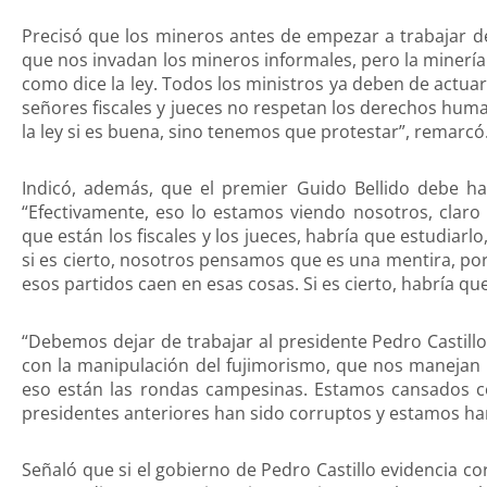
Precisó que los mineros antes de empezar a trabajar d
que nos invadan los mineros informales, pero la minerí
como dice la ley. Todos los ministros ya deben de actua
señores fiscales y jueces no respetan los derechos hu
la ley si es buena, sino tenemos que protestar”, remarcó
Indicó, además, que el premier Guido Bellido debe h
“Efectivamente, eso lo estamos viendo nosotros, clar
que están los fiscales y los jueces, habría que estudia
si es cierto, nosotros pensamos que es una mentira, po
esos partidos caen en esas cosas. Si es cierto, habría que
“Debemos dejar de trabajar al presidente Pedro Castil
con la manipulación del fujimorismo, que nos manejan 
eso están las rondas campesinas. Estamos cansados c
presidentes anteriores han sido corruptos y estamos har
Señaló que si el gobierno de Pedro Castillo evidencia c