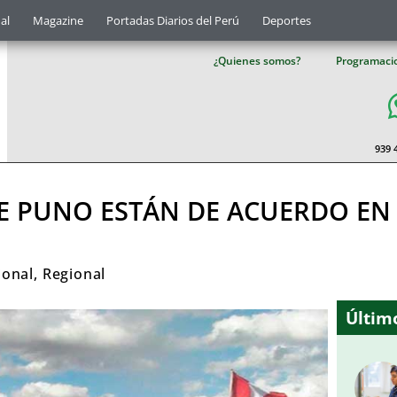
al
Magazine
Portadas Diarios del Perú
Deportes
¿Quienes somos?
Programaci
939 
 PUNO ESTÁN DE ACUERDO EN
ional
,
Regional
Último