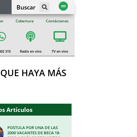
Buscar
on
Cobertura
Contáctanos
402 315
Radio en vivo
TV en vivo
 QUE HAYA MÁS
s Artículos
POSTULA POR UNA DE LAS
2000 VACANTES DE BECA 18-