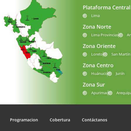
Plataforma Central
Lima
Zona Norte
Lima Provincias
A
Zona Oriente
Loreto
San Martín
Zona Centro
Huánuco
Junín
Zona Sur
Apurimac
Arequip
Programacion
Cobertura
Contáctanos