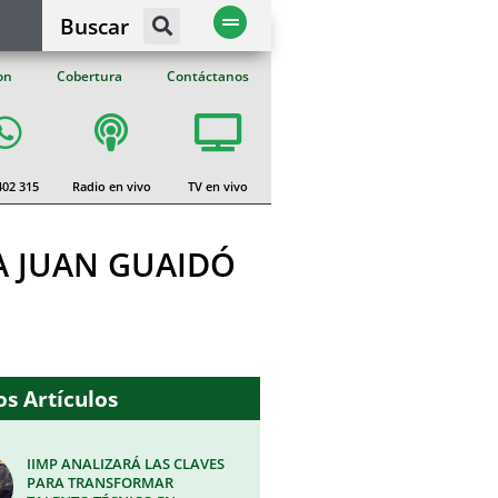
Buscar
on
Cobertura
Contáctanos
402 315
Radio en vivo
TV en vivo
A JUAN GUAIDÓ
s Artículos
IIMP ANALIZARÁ LAS CLAVES
PARA TRANSFORMAR