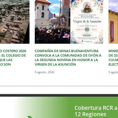
O COSTERO 2026
COMPAÑÍA DE MINAS BUENAVENTURA
MINE
: EL COLEGIO DE
CONVOCA A LA COMUNIDAD DE OYÓN A
DE 3
QUE LAS
LA SEGUNDA NOVENA EN HONOR A LA
CULM
NO SON
VIRGEN DE LA ASUNCIÓN
ELEC
5 agosto, 2026
5 agos
Cobertura RCR a
12 Regiones