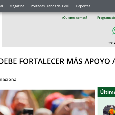
al
Magazine
Portadas Diarios del Perú
Deportes
¿Quienes somos?
Programaci
939 
EBE FORTALECER MÁS APOYO 
rnacional
Último