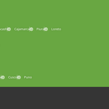
ncash
Cajamarca
Piura
Loreto
a
Cusco
Puno