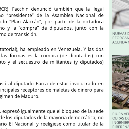
CR), Facchin denunció también que la ilegal
omo “presidente” de la Asamblea Nacional de
do “Plan Alacrán”, por parte de la dictadura
no y la “compra” de diputados, junto con la
NUEVAS D
rno de transición.
REORGAN
AGENDA O
tatorial), ha empleado en Venezuela. Y las dos
 las formas es la compra (de diputados) con
to y el secuestro de militantes (y diputados)
cusó al diputado Parra de estar involucrado en
rincipales receptores de maletas de dinero para
régimen de Maduro.
 expresó igualmente que el bloqueo de la sede
PIURA AF
 de los diputados de la mayoría democrática, no
OBRAS DE
INGENIER
rio El Nacional, y reeligiese como titular de la
RIBEREÑA