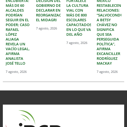
ENCUBIERTA:
DECISIÓN DEL
FORTALECE
MÉXICO
MÁS DE 60
GOBIERNO DE
LA CULTURA
RESTABLECEN
ALCALDES
DECLARAR EN
VIAL CON
RELACIONES:
PODRÍAN
REORGANIZACIÓN
MÁS DE 800
“SALVOCONDUC
SEGUIR EN EL
EL MIDAGRI
ESCOLARES
A BETSY
PODER; CASO
CAPACITADOS
CHÁVEZ NO
7 agosto, 2026
RAFAEL
EN LO QUE VA
SIGNIFICA
LÓPEZ
DEL AÑO
QUE SEA
ALIAGA
PERSEGUIDA
7 agosto, 2026
REVELA UN
POLÍTICA”,
VACÍO LEGAL,
AFIRMA
AFIRMA
EXCANCILLER
ANALISTA
RODRÍGUEZ
JOSÉ TELLO
MACKAY
7 agosto, 2026
7 agosto, 2026