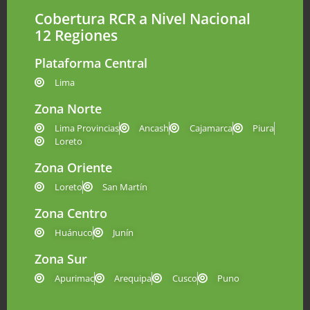
Cobertura RCR a Nivel Nacional
12 Regiones
Plataforma Central
Lima
Zona Norte
Lima Provincias
Ancash
Cajamarca
Piura
Loreto
Zona Oriente
Loreto
San Martín
Zona Centro
Huánuco
Junín
Zona Sur
Apurimac
Arequipa
Cusco
Puno