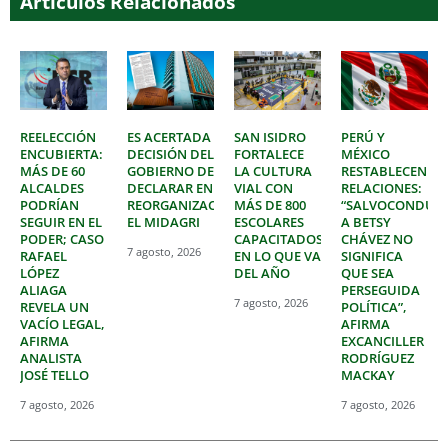
Artículos Relacionados
REELECCIÓN
ES ACERTADA
SAN ISIDRO
PERÚ Y
ENCUBIERTA:
DECISIÓN DEL
FORTALECE
MÉXICO
MÁS DE 60
GOBIERNO DE
LA CULTURA
RESTABLECEN
ALCALDES
DECLARAR EN
VIAL CON
RELACIONES:
PODRÍAN
REORGANIZACIÓN
MÁS DE 800
“SALVOCONDUC
SEGUIR EN EL
EL MIDAGRI
ESCOLARES
A BETSY
PODER; CASO
CAPACITADOS
CHÁVEZ NO
7 agosto, 2026
RAFAEL
EN LO QUE VA
SIGNIFICA
LÓPEZ
DEL AÑO
QUE SEA
ALIAGA
PERSEGUIDA
7 agosto, 2026
REVELA UN
POLÍTICA”,
VACÍO LEGAL,
AFIRMA
AFIRMA
EXCANCILLER
ANALISTA
RODRÍGUEZ
JOSÉ TELLO
MACKAY
7 agosto, 2026
7 agosto, 2026