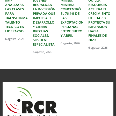
IIMP
JÓVENES
MINEM:
QUILLA
ANALIZARÁ
RESPALDAN
MINERÍA
RESOURCES
LAS CLAVES
LA INVERSIÓN
CONCENTRÓ
ACELERA EL
PARA
PRIVADA QUE
EL 76.1% DE
CRECIMIENTO
TRANSFORMAR
IMPULSA EL
LAS
DE CHAPI Y
TALENTO
DESARROLLO
EXPORTACIONES
PROYECTA SU
TÉCNICO EN
Y CIERRA
PERUANAS
EXPANSIÓN
LIDERAZGO
BRECHAS
ENTRE ENERO
HACIA
SOCIALES,
Y ABRIL
FINALES DE
6 agosto, 2026
SOSTIENE
2029
6 agosto, 2026
ESPECIALISTA
6 agosto, 2026
6 agosto, 2026