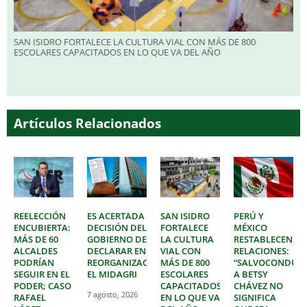
SAN ISIDRO FORTALECE LA CULTURA VIAL CON MÁS DE 800
ESCOLARES CAPACITADOS EN LO QUE VA DEL AÑO
Artículos Relacionados
REELECCIÓN
ES ACERTADA
SAN ISIDRO
PERÚ Y
ENCUBIERTA:
DECISIÓN DEL
FORTALECE
MÉXICO
MÁS DE 60
GOBIERNO DE
LA CULTURA
RESTABLECEN
ALCALDES
DECLARAR EN
VIAL CON
RELACIONES:
PODRÍAN
REORGANIZACIÓN
MÁS DE 800
“SALVOCONDUC
SEGUIR EN EL
EL MIDAGRI
ESCOLARES
A BETSY
PODER; CASO
CAPACITADOS
CHÁVEZ NO
7 agosto, 2026
RAFAEL
EN LO QUE VA
SIGNIFICA