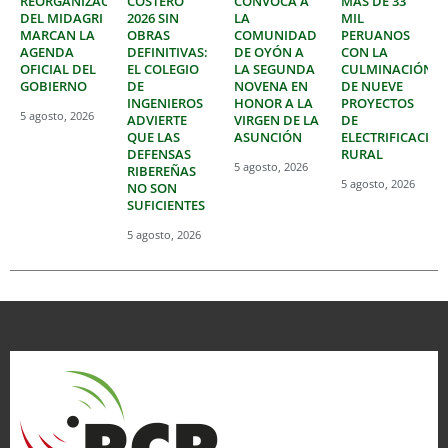
REORGANIZACIÓN
COSTERO
CONVOCA A
MÁS DE 33
DEL MIDAGRI
2026 SIN
LA
MIL
MARCAN LA
OBRAS
COMUNIDAD
PERUANOS
AGENDA
DEFINITIVAS:
DE OYÓN A
CON LA
OFICIAL DEL
EL COLEGIO
LA SEGUNDA
CULMINACIÓN
GOBIERNO
DE
NOVENA EN
DE NUEVE
INGENIEROS
HONOR A LA
PROYECTOS
5 agosto, 2026
ADVIERTE
VIRGEN DE LA
DE
QUE LAS
ASUNCIÓN
ELECTRIFICACIÓ
DEFENSAS
RURAL
5 agosto, 2026
RIBEREÑAS
5 agosto, 2026
NO SON
SUFICIENTES
5 agosto, 2026