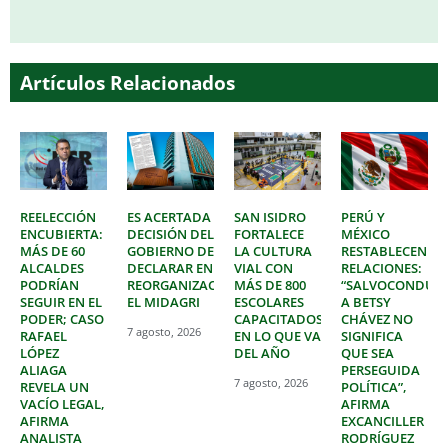
Artículos Relacionados
REELECCIÓN
ES ACERTADA
SAN ISIDRO
PERÚ Y
ENCUBIERTA:
DECISIÓN DEL
FORTALECE
MÉXICO
MÁS DE 60
GOBIERNO DE
LA CULTURA
RESTABLECEN
ALCALDES
DECLARAR EN
VIAL CON
RELACIONES:
PODRÍAN
REORGANIZACIÓN
MÁS DE 800
“SALVOCONDUC
SEGUIR EN EL
EL MIDAGRI
ESCOLARES
A BETSY
PODER; CASO
CAPACITADOS
CHÁVEZ NO
7 agosto, 2026
RAFAEL
EN LO QUE VA
SIGNIFICA
LÓPEZ
DEL AÑO
QUE SEA
ALIAGA
PERSEGUIDA
7 agosto, 2026
REVELA UN
POLÍTICA”,
VACÍO LEGAL,
AFIRMA
AFIRMA
EXCANCILLER
ANALISTA
RODRÍGUEZ