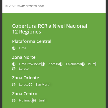
© 2026 www.rcrperu.com
Cobertura RCR a Nivel Nacional
12 Regiones
Plataforma Central
Lima
Zona Norte
Lima Provincias
Ancash
Cajamarca
Piura
Loreto
Zona Oriente
Loreto
San Martín
Zona Centro
Huánuco
Junín