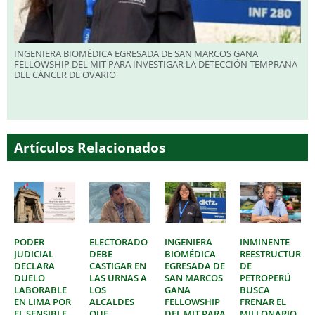
INGENIERA BIOMÉDICA EGRESADA DE SAN MARCOS GANA
FELLOWSHIP DEL MIT PARA INVESTIGAR LA DETECCIÓN TEMPRANA
DEL CÁNCER DE OVARIO
Artículos Relacionados
PODER
ELECTORADO
INGENIERA
INMINENTE
JUDICIAL
DEBE
BIOMÉDICA
REESTRUCTURAC
DECLARA
CASTIGAR EN
EGRESADA DE
DE
DUELO
LAS URNAS A
SAN MARCOS
PETROPERÚ
LABORABLE
LOS
GANA
BUSCA
EN LIMA POR
ALCALDES
FELLOWSHIP
FRENAR EL
EL SENSIBLE
QUE
DEL MIT PARA
MILLONARIO