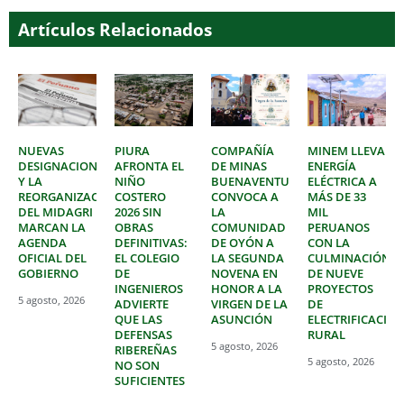
Artículos Relacionados
NUEVAS
PIURA
COMPAÑÍA
MINEM LLEVA
DESIGNACIONES
AFRONTA EL
DE MINAS
ENERGÍA
Y LA
NIÑO
BUENAVENTURA
ELÉCTRICA A
REORGANIZACIÓN
COSTERO
CONVOCA A
MÁS DE 33
DEL MIDAGRI
2026 SIN
LA
MIL
MARCAN LA
OBRAS
COMUNIDAD
PERUANOS
AGENDA
DEFINITIVAS:
DE OYÓN A
CON LA
OFICIAL DEL
EL COLEGIO
LA SEGUNDA
CULMINACIÓN
GOBIERNO
DE
NOVENA EN
DE NUEVE
INGENIEROS
HONOR A LA
PROYECTOS
5 agosto, 2026
ADVIERTE
VIRGEN DE LA
DE
QUE LAS
ASUNCIÓN
ELECTRIFICACIÓ
DEFENSAS
RURAL
5 agosto, 2026
RIBEREÑAS
5 agosto, 2026
NO SON
SUFICIENTES