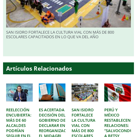
SAN ISIDRO FORTALECE LA CULTURA VIAL CON MÁS DE 800
ESCOLARES CAPACITADOS EN LO QUE VA DEL AÑO
Artículos Relacionados
REELECCIÓN
ES ACERTADA
SAN ISIDRO
PERÚ Y
ENCUBIERTA:
DECISIÓN DEL
FORTALECE
MÉXICO
MÁS DE 60
GOBIERNO DE
LA CULTURA
RESTABLECEN
ALCALDES
DECLARAR EN
VIAL CON
RELACIONES:
PODRÍAN
REORGANIZACIÓN
MÁS DE 800
“SALVOCONDUC
SEGUIR EN EL
EL MIDAGRI
ESCOLARES
A BETSY