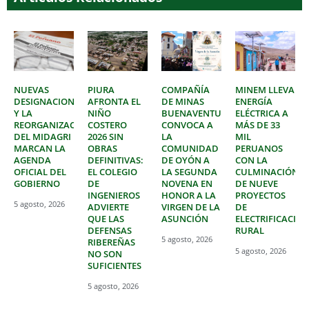
NUEVAS
PIURA
COMPAÑÍA
MINEM LLEVA
DESIGNACIONES
AFRONTA EL
DE MINAS
ENERGÍA
Y LA
NIÑO
BUENAVENTURA
ELÉCTRICA A
REORGANIZACIÓN
COSTERO
CONVOCA A
MÁS DE 33
DEL MIDAGRI
2026 SIN
LA
MIL
MARCAN LA
OBRAS
COMUNIDAD
PERUANOS
AGENDA
DEFINITIVAS:
DE OYÓN A
CON LA
OFICIAL DEL
EL COLEGIO
LA SEGUNDA
CULMINACIÓN
GOBIERNO
DE
NOVENA EN
DE NUEVE
INGENIEROS
HONOR A LA
PROYECTOS
5 agosto, 2026
ADVIERTE
VIRGEN DE LA
DE
QUE LAS
ASUNCIÓN
ELECTRIFICACIÓ
DEFENSAS
RURAL
5 agosto, 2026
RIBEREÑAS
5 agosto, 2026
NO SON
SUFICIENTES
5 agosto, 2026