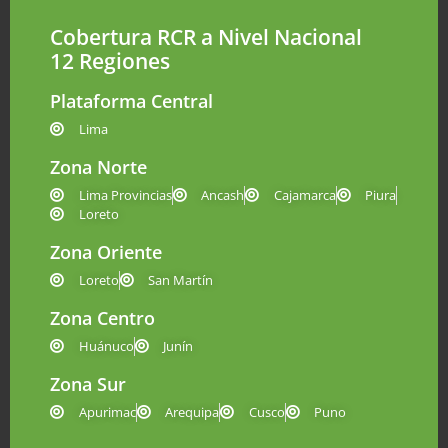
Cobertura RCR a Nivel Nacional
12 Regiones
Plataforma Central
Lima
Zona Norte
Lima Provincias
Ancash
Cajamarca
Piura
Loreto
Zona Oriente
Loreto
San Martín
Zona Centro
Huánuco
Junín
Zona Sur
Apurimac
Arequipa
Cusco
Puno