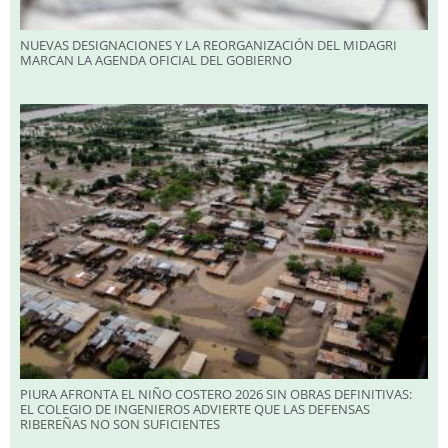
NUEVAS DESIGNACIONES Y LA REORGANIZACIÓN DEL MIDAGRI
MARCAN LA AGENDA OFICIAL DEL GOBIERNO
PIURA AFRONTA EL NIÑO COSTERO 2026 SIN OBRAS DEFINITIVAS:
EL COLEGIO DE INGENIEROS ADVIERTE QUE LAS DEFENSAS
RIBEREÑAS NO SON SUFICIENTES