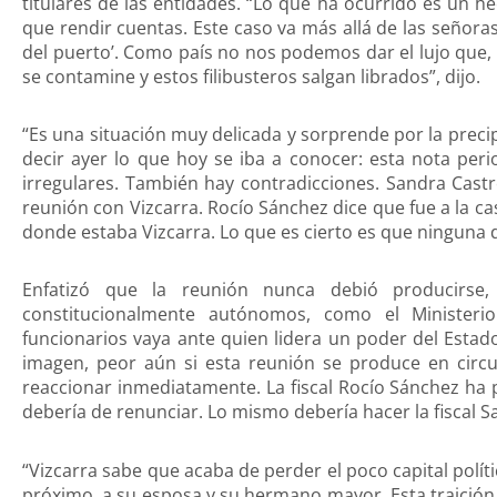
titulares de las entidades. “Lo que ha ocurrido es un h
que rendir cuentas. Este caso va más allá de las señoras 
del puerto’. Como país no nos podemos dar el lujo que, p
se contamine y estos filibusteros salgan librados”, dijo.
“Es una situación muy delicada y sorprende por la precipi
decir ayer lo que hoy se iba a conocer: esta nota per
irregulares. También hay contradicciones. Sandra Cast
reunión con Vizcarra. Rocío Sánchez dice que fue a la cas
donde estaba Vizcarra. Lo que es cierto es que ninguna d
Enfatizó que la reunión nunca debió producirse
constitucionalmente autónomos, como el Minister
funcionarios vaya ante quien lidera un poder del Estad
imagen, peor aún si esta reunión se produce en circu
reaccionar inmediatamente. La fiscal Rocío Sánchez ha 
debería de renunciar. Lo mismo debería hacer la fiscal S
“Vizcarra sabe que acaba de perder el poco capital políti
próximo, a su esposa y su hermano mayor. Esta traición