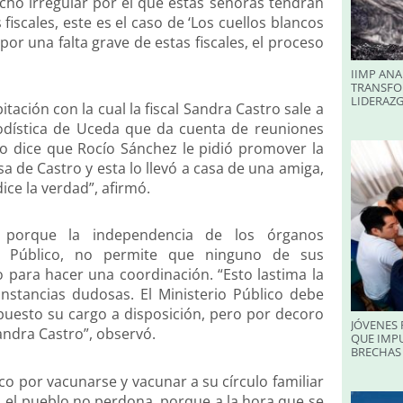
echo irregular por el que estas señoras tendrán
fiscales, este es el caso de ‘Los cuellos blancos
or una falta grave de estas fiscales, el proceso
IIMP ANA
TRANSFO
LIDERAZ
tación con la cual la fiscal Sandra Castro sale a
iodística de Uceda que da cuenta de reuniones
ro dice que Rocío Sánchez le pidió promover la
a de Castro y esta lo llevó a casa de una amiga,
ice la verdad”, afirmó.
, porque la independencia de los órganos
io Público, no permite que ninguno de sus
o para hacer una coordinación. “Esto lastima la
nstancias dudosas. El Ministerio Público debe
puesto su cargo a disposición, pero por decoro
JÓVENES 
andra Castro”, observó.
QUE IMPU
BRECHAS 
co por vacunarse y vacunar a su círculo familiar
, el pueblo no perdona, porque a la hora que se