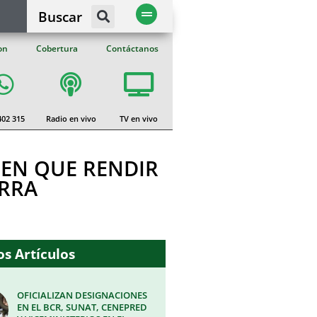
Buscar
on
Cobertura
Contáctanos
402 315
Radio en vivo
TV en vivo
NEN QUE RENDIR
ARRA
s Artículos
OFICIALIZAN DESIGNACIONES
EN EL BCR, SUNAT, CENEPRED