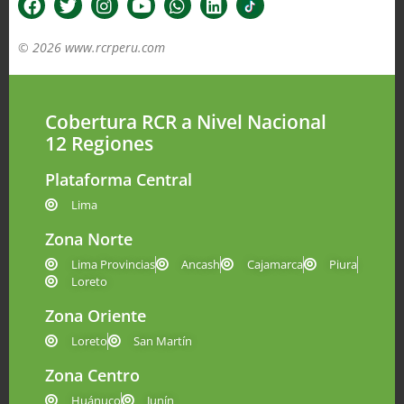
© 2026 www.rcrperu.com
Cobertura RCR a Nivel Nacional
12 Regiones
Plataforma Central
Lima
Zona Norte
Lima Provincias
Ancash
Cajamarca
Piura
Loreto
Zona Oriente
Loreto
San Martín
Zona Centro
Huánuco
Junín