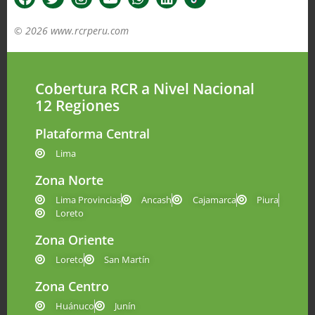
© 2026 www.rcrperu.com
Cobertura RCR a Nivel Nacional
12 Regiones
Plataforma Central
Lima
Zona Norte
Lima Provincias
Ancash
Cajamarca
Piura
Loreto
Zona Oriente
Loreto
San Martín
Zona Centro
Huánuco
Junín