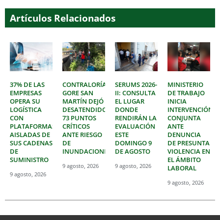
Artículos Relacionados
37% DE LAS
CONTRALORÍA:
SERUMS 2026-
MINISTERIO
EMPRESAS
GORE SAN
II: CONSULTA
DE TRABAJO
OPERA SU
MARTÍN DEJÓ
EL LUGAR
INICIA
LOGÍSTICA
DESATENDIDOS
DONDE
INTERVENCIÓN
CON
73 PUNTOS
RENDIRÁN LA
CONJUNTA
PLATAFORMAS
CRÍTICOS
EVALUACIÓN
ANTE
AISLADAS DE
ANTE RIESGO
ESTE
DENUNCIA
SUS CADENAS
DE
DOMINGO 9
DE PRESUNTA
DE
INUNDACIONES
DE AGOSTO
VIOLENCIA EN
SUMINISTRO
EL ÁMBITO
9 agosto, 2026
9 agosto, 2026
LABORAL
9 agosto, 2026
9 agosto, 2026