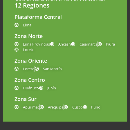
12 Regiones
Plataforma Central
Lima
Zona Norte
Lima Provincias
Ancash
Cajamarca
Piura
Loreto
Zona Oriente
Loreto
San Martín
Zona Centro
Huánuco
Junín
Zona Sur
Apurimac
Arequipa
Cusco
Puno