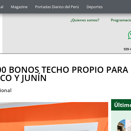
al
Magazine
Portadas Diarios del Perú
Deportes
¿Quienes somos?
Programaci
939 
600 BONOS TECHO PROPIO PARA 
CO Y JUNÍN
ional
Último