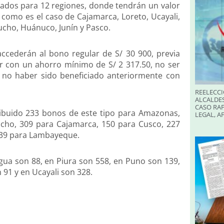
iados para 12 regiones, donde tendrán un valor
; como es el caso de Cajamarca, Loreto, Ucayali,
cho, Huánuco, Junín y Pasco.
ccederán al bono regular de S/ 30 900, previa
tar con un ahorro mínimo de S/ 2 317.50, no ser
mo no haber sido beneficiado anteriormente con
REELECCI
ALCALDES
CASO RAF
ribuido 233 bonos de este tipo para Amazonas,
LEGAL, A
cho, 309 para Cajamarca, 150 para Cusco, 227
 339 para Lambayeque.
ua son 88, en Piura son 558, en Puno son 139,
91 y en Ucayali son 328.