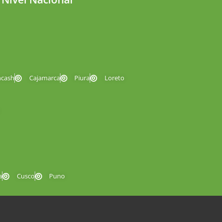
ncash
Cajamarca
Piura
Loreto
a
Cusco
Puno