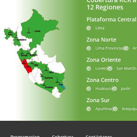
12 Regiones
Plataforma Central
Lima
Zona Norte
Lima Provincias
A
Zona Oriente
Loreto
San Martín
Zona Centro
Huánuco
Junín
Zona Sur
Apurimac
Arequip
Programacion
Cobertura
Contáctanos