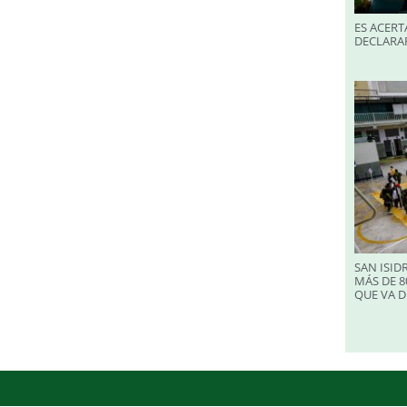
ES ACERT
DECLARA
SAN ISID
MÁS DE 8
QUE VA D