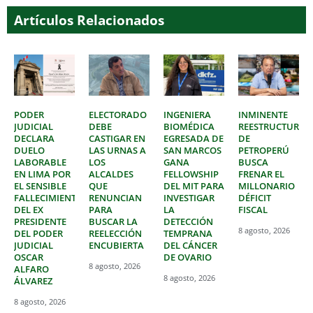
Artículos Relacionados
PODER
ELECTORADO
INGENIERA
INMINENTE
JUDICIAL
DEBE
BIOMÉDICA
REESTRUCTURAC
DECLARA
CASTIGAR EN
EGRESADA DE
DE
DUELO
LAS URNAS A
SAN MARCOS
PETROPERÚ
LABORABLE
LOS
GANA
BUSCA
EN LIMA POR
ALCALDES
FELLOWSHIP
FRENAR EL
EL SENSIBLE
QUE
DEL MIT PARA
MILLONARIO
FALLECIMIENTO
RENUNCIAN
INVESTIGAR
DÉFICIT
DEL EX
PARA
LA
FISCAL
PRESIDENTE
BUSCAR LA
DETECCIÓN
8 agosto, 2026
DEL PODER
REELECCIÓN
TEMPRANA
JUDICIAL
ENCUBIERTA
DEL CÁNCER
OSCAR
DE OVARIO
8 agosto, 2026
ALFARO
8 agosto, 2026
ÁLVAREZ
8 agosto, 2026