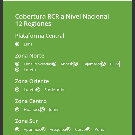
Cobertura RCR a Nivel Nacional
12 Regiones
Plataforma Central
Lima
Zona Norte
Lima Provincias
Ancash
Cajamarca
Piura
Loreto
Zona Oriente
Loreto
San Martín
Zona Centro
Huánuco
Junín
Zona Sur
Apurimac
Arequipa
Cusco
Puno