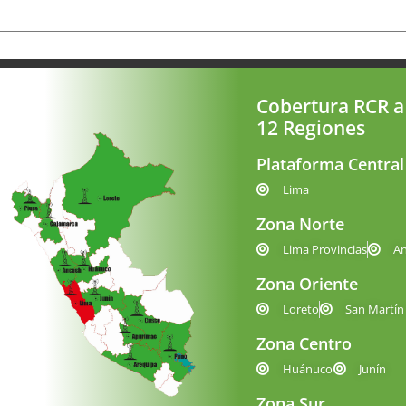
Cobertura RCR a
12 Regiones
Plataforma Central
Lima
Zona Norte
Lima Provincias
A
Zona Oriente
Loreto
San Martín
Zona Centro
Huánuco
Junín
Zona Sur