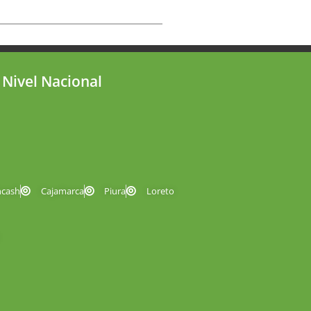
 Nivel Nacional
ncash
Cajamarca
Piura
Loreto