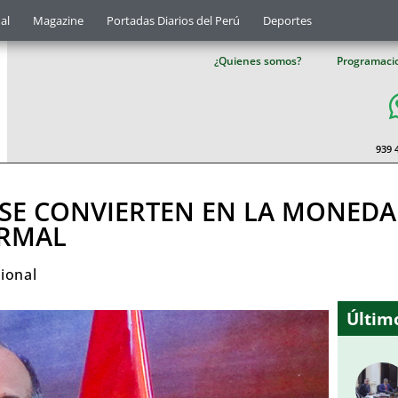
al
Magazine
Portadas Diarios del Perú
Deportes
¿Quienes somos?
Programaci
939 
O SE CONVIERTEN EN LA MONEDA
ORMAL
ional
Último