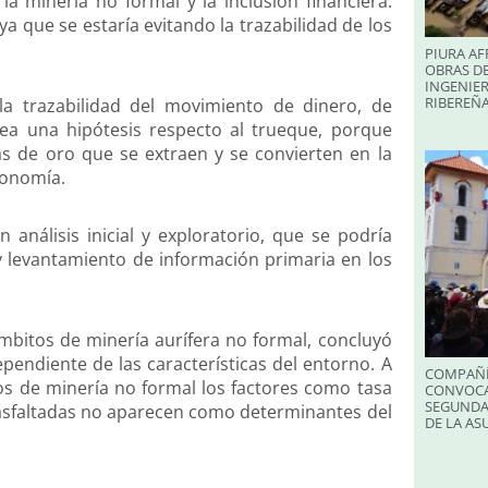
 la minería no formal y la inclusión financiera.
a que se estaría evitando la trazabilidad de los
PIURA AF
OBRAS DE
INGENIER
RIBEREÑA
la trazabilidad del movimiento de dinero, de
ea una hipótesis respecto al trueque, porque
as de oro que se extraen y se convierten en la
conomía.
 análisis inicial y exploratorio, que se podría
y levantamiento de información primaria en los
mbitos de minería aurífera no formal, concluyó
pendiente de las características del entorno. A
COMPAÑÍ
tos de minería no formal los factores como tasa
CONVOCA
SEGUNDA
s asfaltadas no aparecen como determinantes del
DE LA A