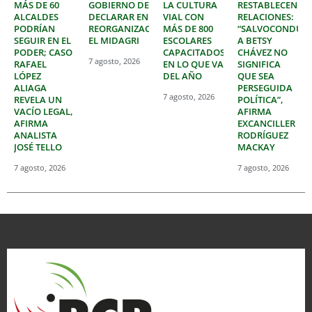
MÁS DE 60
GOBIERNO DE
LA CULTURA
RESTABLECEN
ALCALDES
DECLARAR EN
VIAL CON
RELACIONES:
PODRÍAN
REORGANIZACIÓN
MÁS DE 800
“SALVOCONDUC
SEGUIR EN EL
EL MIDAGRI
ESCOLARES
A BETSY
PODER; CASO
CAPACITADOS
CHÁVEZ NO
7 agosto, 2026
RAFAEL
EN LO QUE VA
SIGNIFICA
LÓPEZ
DEL AÑO
QUE SEA
ALIAGA
PERSEGUIDA
7 agosto, 2026
REVELA UN
POLÍTICA”,
VACÍO LEGAL,
AFIRMA
AFIRMA
EXCANCILLER
ANALISTA
RODRÍGUEZ
JOSÉ TELLO
MACKAY
7 agosto, 2026
7 agosto, 2026