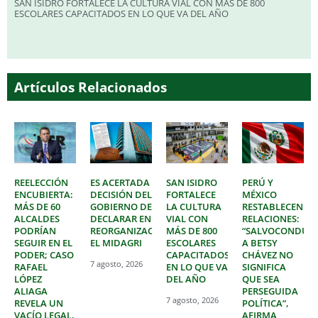
SAN ISIDRO FORTALECE LA CULTURA VIAL CON MÁS DE 800
ESCOLARES CAPACITADOS EN LO QUE VA DEL AÑO
Artículos Relacionados
REELECCIÓN
ES ACERTADA
SAN ISIDRO
PERÚ Y
ENCUBIERTA:
DECISIÓN DEL
FORTALECE
MÉXICO
MÁS DE 60
GOBIERNO DE
LA CULTURA
RESTABLECEN
ALCALDES
DECLARAR EN
VIAL CON
RELACIONES:
PODRÍAN
REORGANIZACIÓN
MÁS DE 800
“SALVOCONDUC
SEGUIR EN EL
EL MIDAGRI
ESCOLARES
A BETSY
PODER; CASO
CAPACITADOS
CHÁVEZ NO
7 agosto, 2026
RAFAEL
EN LO QUE VA
SIGNIFICA
LÓPEZ
DEL AÑO
QUE SEA
ALIAGA
PERSEGUIDA
7 agosto, 2026
REVELA UN
POLÍTICA”,
VACÍO LEGAL,
AFIRMA