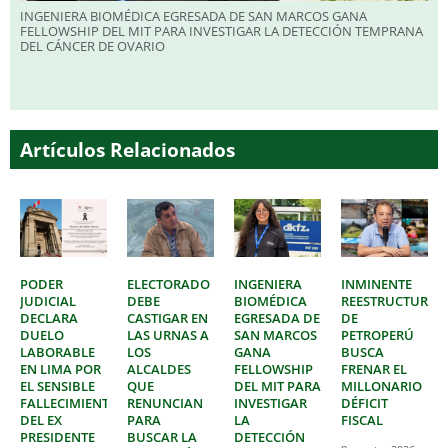
INGENIERA BIOMÉDICA EGRESADA DE SAN MARCOS GANA
FELLOWSHIP DEL MIT PARA INVESTIGAR LA DETECCIÓN TEMPRANA
DEL CÁNCER DE OVARIO
Artículos Relacionados
PODER
ELECTORADO
INGENIERA
INMINENTE
JUDICIAL
DEBE
BIOMÉDICA
REESTRUCTURAC
DECLARA
CASTIGAR EN
EGRESADA DE
DE
DUELO
LAS URNAS A
SAN MARCOS
PETROPERÚ
LABORABLE
LOS
GANA
BUSCA
EN LIMA POR
ALCALDES
FELLOWSHIP
FRENAR EL
EL SENSIBLE
QUE
DEL MIT PARA
MILLONARIO
FALLECIMIENTO
RENUNCIAN
INVESTIGAR
DÉFICIT
DEL EX
PARA
LA
FISCAL
PRESIDENTE
BUSCAR LA
DETECCIÓN