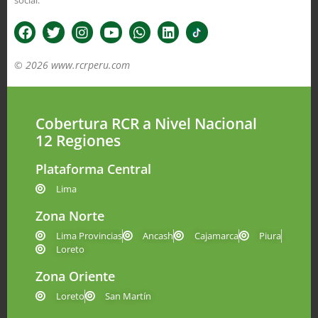
social.
© 2026 www.rcrperu.com
Cobertura RCR a Nivel Nacional
12 Regiones
Plataforma Central
Lima
Zona Norte
Lima Provincias
Ancash
Cajamarca
Piura
Loreto
Zona Oriente
Loreto
San Martín