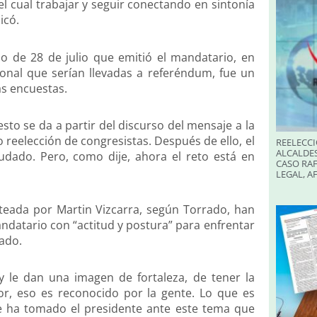
l cual trabajar y seguir conectando en sintonía
icó.
o de 28 de julio que emitió el mandatario, en
onal que serían llevadas a referéndum, fue un
as encuestas.
sto se da a partir del discurso del mensaje a la
o reelección de congresistas. Después de ello, el
REELECCI
ALCALDES
udado. Pero, como dije, ahora el reto está en
CASO RAF
LEGAL, A
nteada por Martin Vizcarra, según Torrado, han
ndatario con “actitud y postura” para enfrentar
ado.
 le dan una imagen de fortaleza, de tener la
r, eso es reconocido por la gente. Lo que es
que ha tomado el presidente ante este tema que