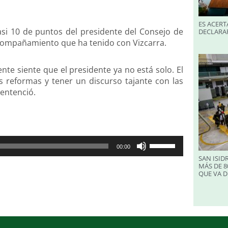
ES ACERT
asi 10 de puntos del presidente del Consejo de
DECLARA
 acompañamiento que ha tenido con Vizcarra.
nte siente que el presidente ya no está solo. El
 reformas y tener un discurso tajante con las
entenció.
Utiliza
00:00
las
SAN ISID
teclas
MÁS DE 8
QUE VA D
de
flecha
arriba/abajo
para
aumentar