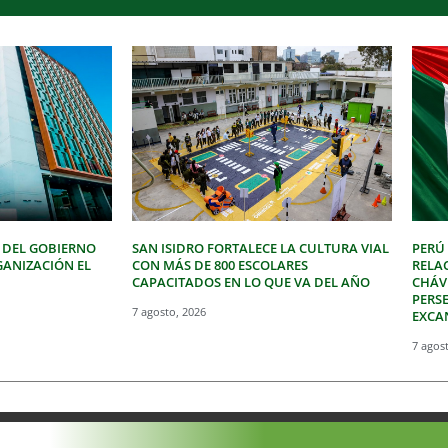
o
disminuir
el
volumen.
 DEL GOBIERNO
SAN ISIDRO FORTALECE LA CULTURA VIAL
PERÚ
GANIZACIÓN EL
CON MÁS DE 800 ESCOLARES
RELA
CAPACITADOS EN LO QUE VA DEL AÑO
CHÁVE
PERSE
7 agosto, 2026
EXCA
7 agos