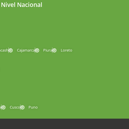
 Nivel Nacional
ncash
Cajamarca
Piura
Loreto
a
Cusco
Puno