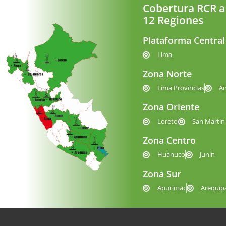
Cobertura RCR a
12 Regiones
Plataforma Central
Lima
Zona Norte
Lima Provincias
A
Zona Oriente
Loreto
San Martín
Zona Centro
Huánuco
Junín
Zona Sur
Apurimac
Arequip