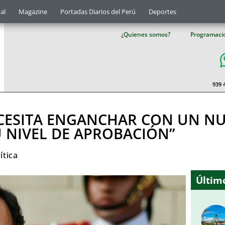
al
Magazine
Portadas Diarios del Perú
Deportes
¿Quienes somos?
Programaci
939 
ECESITA ENGANCHAR CON UN NU
 NIVEL DE APROBACIÓN”
ítica
Último