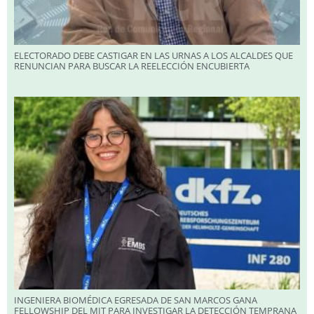
ELECTORADO DEBE CASTIGAR EN LAS URNAS A LOS ALCALDES QUE
RENUNCIAN PARA BUSCAR LA REELECCIÓN ENCUBIERTA
INGENIERA BIOMÉDICA EGRESADA DE SAN MARCOS GANA
FELLOWSHIP DEL MIT PARA INVESTIGAR LA DETECCIÓN TEMPRANA