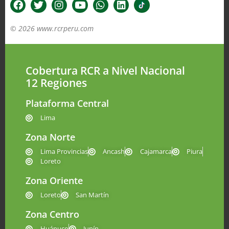
© 2026 www.rcrperu.com
Cobertura RCR a Nivel Nacional
12 Regiones
Plataforma Central
Lima
Zona Norte
Lima Provincias
Ancash
Cajamarca
Piura
Loreto
Zona Oriente
Loreto
San Martín
Zona Centro
Huánuco
Junín