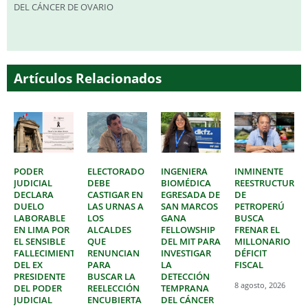
DEL CÁNCER DE OVARIO
Artículos Relacionados
PODER
ELECTORADO
INGENIERA
INMINENTE
JUDICIAL
DEBE
BIOMÉDICA
REESTRUCTURAC
DECLARA
CASTIGAR EN
EGRESADA DE
DE
DUELO
LAS URNAS A
SAN MARCOS
PETROPERÚ
LABORABLE
LOS
GANA
BUSCA
EN LIMA POR
ALCALDES
FELLOWSHIP
FRENAR EL
EL SENSIBLE
QUE
DEL MIT PARA
MILLONARIO
FALLECIMIENTO
RENUNCIAN
INVESTIGAR
DÉFICIT
DEL EX
PARA
LA
FISCAL
PRESIDENTE
BUSCAR LA
DETECCIÓN
8 agosto, 2026
DEL PODER
REELECCIÓN
TEMPRANA
JUDICIAL
ENCUBIERTA
DEL CÁNCER