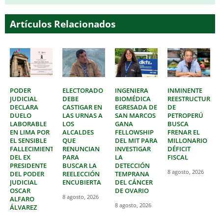
Artículos Relacionados
PODER
ELECTORADO
INGENIERA
INMINENTE
JUDICIAL
DEBE
BIOMÉDICA
REESTRUCTURAC
DECLARA
CASTIGAR EN
EGRESADA DE
DE
DUELO
LAS URNAS A
SAN MARCOS
PETROPERÚ
LABORABLE
LOS
GANA
BUSCA
EN LIMA POR
ALCALDES
FELLOWSHIP
FRENAR EL
EL SENSIBLE
QUE
DEL MIT PARA
MILLONARIO
FALLECIMIENTO
RENUNCIAN
INVESTIGAR
DÉFICIT
DEL EX
PARA
LA
FISCAL
PRESIDENTE
BUSCAR LA
DETECCIÓN
8 agosto, 2026
DEL PODER
REELECCIÓN
TEMPRANA
JUDICIAL
ENCUBIERTA
DEL CÁNCER
OSCAR
DE OVARIO
8 agosto, 2026
ALFARO
8 agosto, 2026
ÁLVAREZ