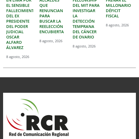
EN LIMA POR
ALCALDES
FELLOWSHIP
FRENAR EL
EL SENSIBLE
QUE
DEL MIT PARA
MILLONARIO
FALLECIMIENTO
RENUNCIAN
INVESTIGAR
DÉFICIT
DEL EX
PARA
LA
FISCAL
PRESIDENTE
BUSCAR LA
DETECCIÓN
8 agosto, 2026
DEL PODER
REELECCIÓN
TEMPRANA
JUDICIAL
ENCUBIERTA
DEL CÁNCER
OSCAR
DE OVARIO
8 agosto, 2026
ALFARO
8 agosto, 2026
ÁLVAREZ
8 agosto, 2026