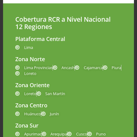
Cobertura RCR a Nivel Nacional
12 Regiones
Plataforma Central
Lima
Zona Norte
Lima Provincias
Ancash
Cajamarca
Piura
Loreto
Zona Oriente
Loreto
San Martín
Zona Centro
Huánuco
Junín
Zona Sur
Apurimac
Arequipa
Cusco
Puno