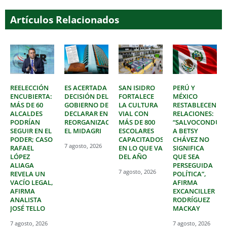
Artículos Relacionados
REELECCIÓN
ES ACERTADA
SAN ISIDRO
PERÚ Y
ENCUBIERTA:
DECISIÓN DEL
FORTALECE
MÉXICO
MÁS DE 60
GOBIERNO DE
LA CULTURA
RESTABLECEN
ALCALDES
DECLARAR EN
VIAL CON
RELACIONES:
PODRÍAN
REORGANIZACIÓN
MÁS DE 800
“SALVOCONDUC
SEGUIR EN EL
EL MIDAGRI
ESCOLARES
A BETSY
PODER; CASO
CAPACITADOS
CHÁVEZ NO
7 agosto, 2026
RAFAEL
EN LO QUE VA
SIGNIFICA
LÓPEZ
DEL AÑO
QUE SEA
ALIAGA
PERSEGUIDA
7 agosto, 2026
REVELA UN
POLÍTICA”,
VACÍO LEGAL,
AFIRMA
AFIRMA
EXCANCILLER
ANALISTA
RODRÍGUEZ
JOSÉ TELLO
MACKAY
7 agosto, 2026
7 agosto, 2026