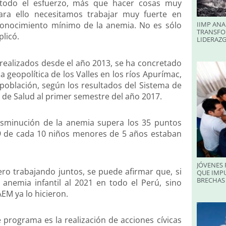
 todo el esfuerzo, más que hacer cosas muy
para ello necesitamos trabajar muy fuerte en
IIMP ANA
conocimiento mínimo de la anemia. No es sólo
TRANSFO
plicó.
LIDERAZ
realizados desde el año 2013, se ha concretado
 geopolítica de los Valles en los ríos Apurímac,
población, según los resultados del Sistema de
l de Salud al primer semestre del año 2017.
sminución de la anemia supera los 35 puntos
 9 de cada 10 niños menores de 5 años estaban
JÓVENES 
ro trabajando juntos, se puede afirmar que, si
QUE IMPU
BRECHAS 
anemia infantil al 2021 en todo el Perú, sino
EM ya lo hicieron.
e programa es la realización de acciones cívicas