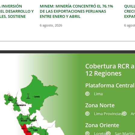
 INVERSIÓN
MINEM: MINERÍA CONCENTRÓ EL 76.1%
QUIL
 EL DESARROLLO Y
DE LAS EXPORTACIONES PERUANAS
CREC
LES, SOSTIENE
ENTRE ENERO Y ABRIL
EXPAN
6 agosto, 2026
6 agos
Cobertura RCR a
12 Regiones
Plataforma Central
Lima
Zona Norte
Lima Provincias
A
Zona Oriente
Loreto
San Martín