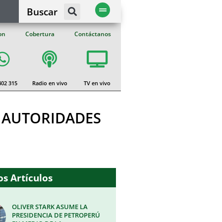
Buscar
on
Cobertura
Contáctanos
402 315
Radio en vivo
TV en vivo
 AUTORIDADES
s Artículos
OLIVER STARK ASUME LA
PRESIDENCIA DE PETROPERÚ