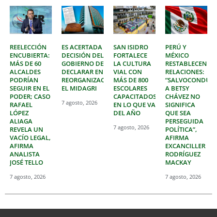
REELECCIÓN
ES ACERTADA
SAN ISIDRO
PERÚ Y
ENCUBIERTA:
DECISIÓN DEL
FORTALECE
MÉXICO
MÁS DE 60
GOBIERNO DE
LA CULTURA
RESTABLECEN
ALCALDES
DECLARAR EN
VIAL CON
RELACIONES:
PODRÍAN
REORGANIZACIÓN
MÁS DE 800
“SALVOCONDUC
SEGUIR EN EL
EL MIDAGRI
ESCOLARES
A BETSY
PODER; CASO
CAPACITADOS
CHÁVEZ NO
7 agosto, 2026
RAFAEL
EN LO QUE VA
SIGNIFICA
LÓPEZ
DEL AÑO
QUE SEA
ALIAGA
PERSEGUIDA
7 agosto, 2026
REVELA UN
POLÍTICA”,
VACÍO LEGAL,
AFIRMA
AFIRMA
EXCANCILLER
ANALISTA
RODRÍGUEZ
JOSÉ TELLO
MACKAY
7 agosto, 2026
7 agosto, 2026