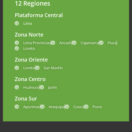
12 Regiones
Plataforma Central
Lima
Zona Norte
Lima Provincias
Ancash
Cajamarca
Piura
Loreto
Zona Oriente
Loreto
San Martín
Zona Centro
Huánuco
Junín
Zona Sur
Apurimac
Arequipa
Cusco
Puno