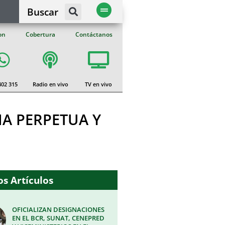
Buscar
on
Cobertura
Contáctanos
402 315
Radio en vivo
TV en vivo
A PERPETUA Y
s Artículos
OFICIALIZAN DESIGNACIONES
EN EL BCR, SUNAT, CENEPRED