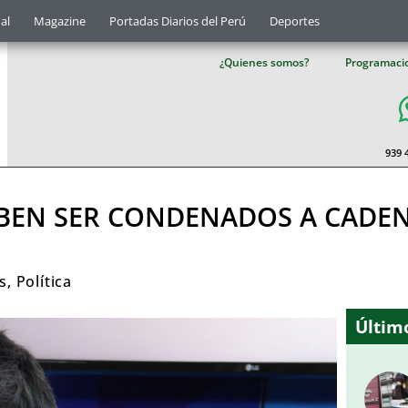
al
Magazine
Portadas Diarios del Perú
Deportes
¿Quienes somos?
Programaci
939 
BEN SER CONDENADOS A CADEN
s
,
Política
Último