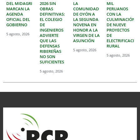
DEL MIDAGRI
2026 SIN
LA
MIL
MARCAN LA
OBRAS
COMUNIDAD
PERUANOS
AGENDA
DEFINITIVAS:
DE OYÓN A
CON LA
OFICIAL DEL
EL COLEGIO
LA SEGUNDA
CULMINACIÓN
GOBIERNO
DE
NOVENA EN
DE NUEVE
INGENIEROS
HONOR A LA
PROYECTOS
5 agosto, 2026
ADVIERTE
VIRGEN DE LA
DE
QUE LAS
ASUNCIÓN
ELECTRIFICACIÓ
DEFENSAS
RURAL
5 agosto, 2026
RIBEREÑAS
5 agosto, 2026
NO SON
SUFICIENTES
5 agosto, 2026