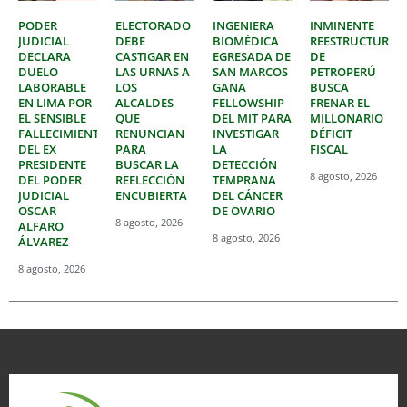
PODER
ELECTORADO
INGENIERA
INMINENTE
JUDICIAL
DEBE
BIOMÉDICA
REESTRUCTURAC
DECLARA
CASTIGAR EN
EGRESADA DE
DE
DUELO
LAS URNAS A
SAN MARCOS
PETROPERÚ
LABORABLE
LOS
GANA
BUSCA
EN LIMA POR
ALCALDES
FELLOWSHIP
FRENAR EL
EL SENSIBLE
QUE
DEL MIT PARA
MILLONARIO
FALLECIMIENTO
RENUNCIAN
INVESTIGAR
DÉFICIT
DEL EX
PARA
LA
FISCAL
PRESIDENTE
BUSCAR LA
DETECCIÓN
8 agosto, 2026
DEL PODER
REELECCIÓN
TEMPRANA
JUDICIAL
ENCUBIERTA
DEL CÁNCER
OSCAR
DE OVARIO
8 agosto, 2026
ALFARO
8 agosto, 2026
ÁLVAREZ
8 agosto, 2026