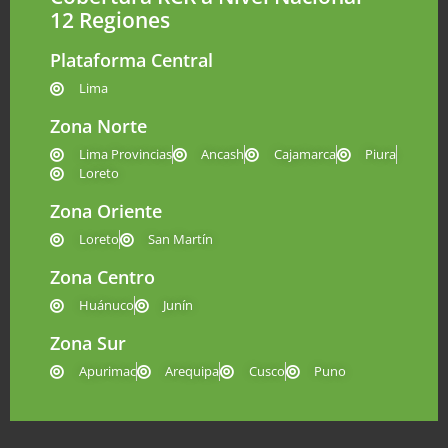
12 Regiones
Plataforma Central
Lima
Zona Norte
Lima Provincias
Ancash
Cajamarca
Piura
Loreto
Zona Oriente
Loreto
San Martín
Zona Centro
Huánuco
Junín
Zona Sur
Apurimac
Arequipa
Cusco
Puno