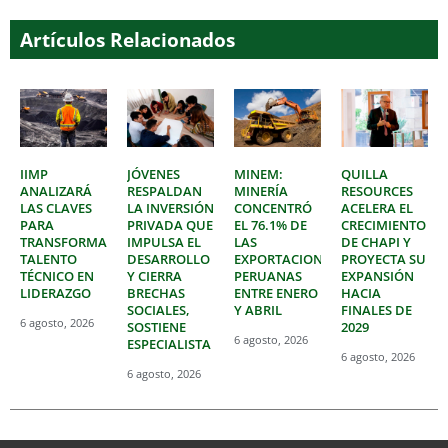
Artículos Relacionados
IIMP
JÓVENES
MINEM:
QUILLA
ANALIZARÁ
RESPALDAN
MINERÍA
RESOURCES
LAS CLAVES
LA INVERSIÓN
CONCENTRÓ
ACELERA EL
PARA
PRIVADA QUE
EL 76.1% DE
CRECIMIENTO
TRANSFORMAR
IMPULSA EL
LAS
DE CHAPI Y
TALENTO
DESARROLLO
EXPORTACIONES
PROYECTA SU
TÉCNICO EN
Y CIERRA
PERUANAS
EXPANSIÓN
LIDERAZGO
BRECHAS
ENTRE ENERO
HACIA
SOCIALES,
Y ABRIL
FINALES DE
6 agosto, 2026
SOSTIENE
2029
6 agosto, 2026
ESPECIALISTA
6 agosto, 2026
6 agosto, 2026