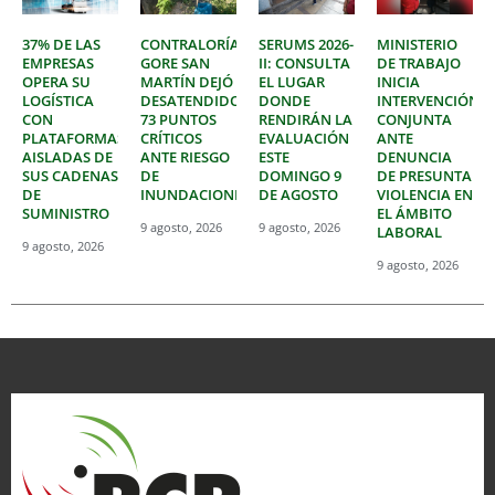
37% DE LAS
CONTRALORÍA:
SERUMS 2026-
MINISTERIO
EMPRESAS
GORE SAN
II: CONSULTA
DE TRABAJO
OPERA SU
MARTÍN DEJÓ
EL LUGAR
INICIA
LOGÍSTICA
DESATENDIDOS
DONDE
INTERVENCIÓN
CON
73 PUNTOS
RENDIRÁN LA
CONJUNTA
PLATAFORMAS
CRÍTICOS
EVALUACIÓN
ANTE
AISLADAS DE
ANTE RIESGO
ESTE
DENUNCIA
SUS CADENAS
DE
DOMINGO 9
DE PRESUNTA
DE
INUNDACIONES
DE AGOSTO
VIOLENCIA EN
SUMINISTRO
EL ÁMBITO
9 agosto, 2026
9 agosto, 2026
LABORAL
9 agosto, 2026
9 agosto, 2026