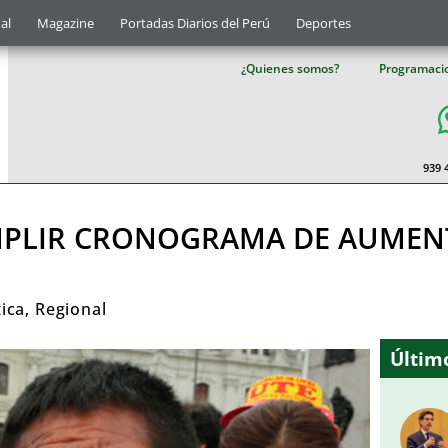
al
Magazine
Portadas Diarios del Perú
Deportes
¿Quienes somos?
Programaci
939 
UMPLIR CRONOGRAMA DE AUMEN
tica
,
Regional
Último