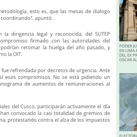
 metodología, esto es, que las mesas de dialogo
á coordinando”, apuntó.
 la dirigencia legal y reconocida, del SUTEP
 compromiso firmado con las autoridades del
PODER JU
s podrían retomar la huelga del año pasado, y
EN LIMA 
mo la OIT.
DEL EX P
OSCAR A
 y fue refrendada por decretos de urgencia. Ante
o sí esos compromisos. No se está pidiendo un
cronograma de aumentos de remuneraciones al
iales del Cusco, participarán activamente el día
han convocado la casi totalidad de gremios de
ina, protestando contra el alza de los impuestos
ELECTORA