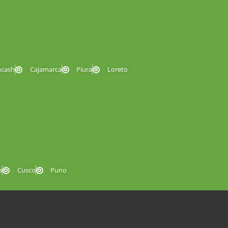
ncash
Cajamarca
Piura
Loreto
a
Cusco
Puno