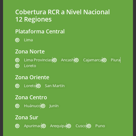
Cobertura RCR a Nivel Nacional
12 Regiones
Plataforma Central
Lima
Zona Norte
Lima Provincias
Ancash
Cajamarca
Piura
Loreto
Zona Oriente
Loreto
San Martín
Zona Centro
Huánuco
Junín
Zona Sur
Apurimac
Arequipa
Cusco
Puno