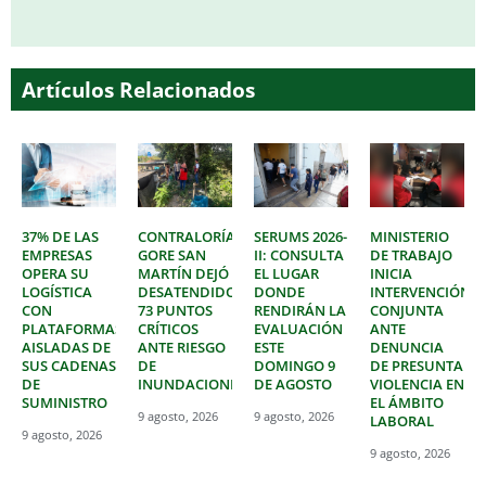
Artículos Relacionados
37% DE LAS
CONTRALORÍA:
SERUMS 2026-
MINISTERIO
EMPRESAS
GORE SAN
II: CONSULTA
DE TRABAJO
OPERA SU
MARTÍN DEJÓ
EL LUGAR
INICIA
LOGÍSTICA
DESATENDIDOS
DONDE
INTERVENCIÓN
CON
73 PUNTOS
RENDIRÁN LA
CONJUNTA
PLATAFORMAS
CRÍTICOS
EVALUACIÓN
ANTE
AISLADAS DE
ANTE RIESGO
ESTE
DENUNCIA
SUS CADENAS
DE
DOMINGO 9
DE PRESUNTA
DE
INUNDACIONES
DE AGOSTO
VIOLENCIA EN
SUMINISTRO
EL ÁMBITO
9 agosto, 2026
9 agosto, 2026
LABORAL
9 agosto, 2026
9 agosto, 2026