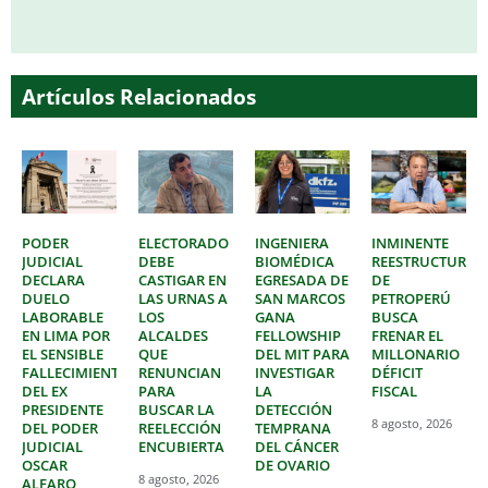
Artículos Relacionados
PODER
ELECTORADO
INGENIERA
INMINENTE
JUDICIAL
DEBE
BIOMÉDICA
REESTRUCTURAC
DECLARA
CASTIGAR EN
EGRESADA DE
DE
DUELO
LAS URNAS A
SAN MARCOS
PETROPERÚ
LABORABLE
LOS
GANA
BUSCA
EN LIMA POR
ALCALDES
FELLOWSHIP
FRENAR EL
EL SENSIBLE
QUE
DEL MIT PARA
MILLONARIO
FALLECIMIENTO
RENUNCIAN
INVESTIGAR
DÉFICIT
DEL EX
PARA
LA
FISCAL
PRESIDENTE
BUSCAR LA
DETECCIÓN
8 agosto, 2026
DEL PODER
REELECCIÓN
TEMPRANA
JUDICIAL
ENCUBIERTA
DEL CÁNCER
OSCAR
DE OVARIO
8 agosto, 2026
ALFARO