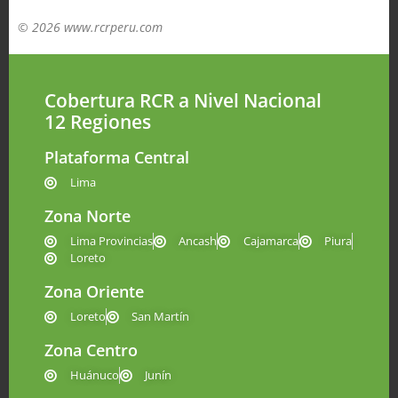
© 2026 www.rcrperu.com
Cobertura RCR a Nivel Nacional
12 Regiones
Plataforma Central
Lima
Zona Norte
Lima Provincias
Ancash
Cajamarca
Piura
Loreto
Zona Oriente
Loreto
San Martín
Zona Centro
Huánuco
Junín