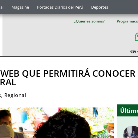
al
Magazine
Portadas Diarios del Perú
Deportes
¿Quienes somos?
Programaci
939 
 WEB QUE PERMITIRÁ CONOCER 
URAL
s
,
Regional
Último