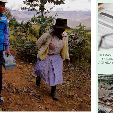
NUEVAS D
REORGAN
AGENDA O