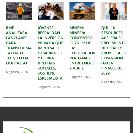
IIMP
JÓVENES
MINEM:
QUILLA
ANALIZARÁ
RESPALDAN
MINERÍA
RESOURCES
LAS CLAVES
LA INVERSIÓN
CONCENTRÓ
ACELERA EL
PARA
PRIVADA QUE
EL 76.1% DE
CRECIMIENTO
TRANSFORMAR
IMPULSA EL
LAS
DE CHAPI Y
TALENTO
DESARROLLO
EXPORTACIONES
PROYECTA SU
TÉCNICO EN
Y CIERRA
PERUANAS
EXPANSIÓN
LIDERAZGO
BRECHAS
ENTRE ENERO
HACIA
SOCIALES,
Y ABRIL
FINALES DE
6 agosto, 2026
SOSTIENE
2029
6 agosto, 2026
ESPECIALISTA
6 agosto, 2026
6 agosto, 2026