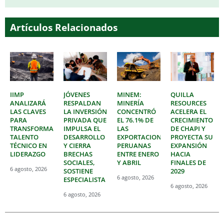
Artículos Relacionados
IIMP
JÓVENES
MINEM:
QUILLA
ANALIZARÁ
RESPALDAN
MINERÍA
RESOURCES
LAS CLAVES
LA INVERSIÓN
CONCENTRÓ
ACELERA EL
PARA
PRIVADA QUE
EL 76.1% DE
CRECIMIENTO
TRANSFORMAR
IMPULSA EL
LAS
DE CHAPI Y
TALENTO
DESARROLLO
EXPORTACIONES
PROYECTA SU
TÉCNICO EN
Y CIERRA
PERUANAS
EXPANSIÓN
LIDERAZGO
BRECHAS
ENTRE ENERO
HACIA
SOCIALES,
Y ABRIL
FINALES DE
6 agosto, 2026
SOSTIENE
2029
6 agosto, 2026
ESPECIALISTA
6 agosto, 2026
6 agosto, 2026