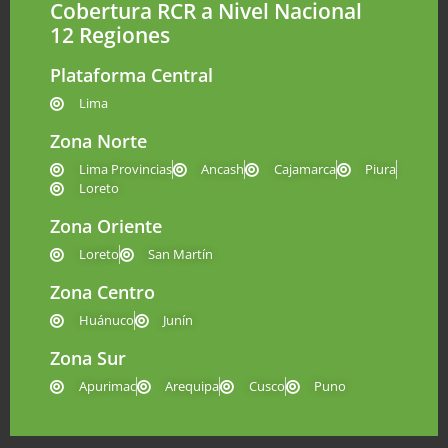
Cobertura RCR a Nivel Nacional
12 Regiones
Plataforma Central
Lima
Zona Norte
Lima Provincias
Ancash
Cajamarca
Piura
Loreto
Zona Oriente
Loreto
San Martín
Zona Centro
Huánuco
Junín
Zona Sur
Apurimac
Arequipa
Cusco
Puno