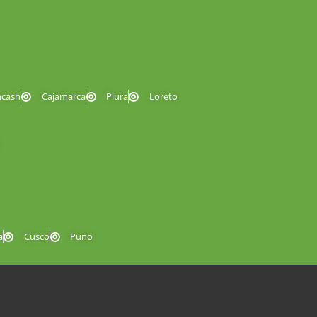
ncash
Cajamarca
Piura
Loreto
a
Cusco
Puno