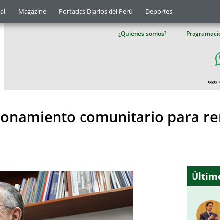
al
Magazine
Portadas Diarios del Perú
Deportes
¿Quienes somos?
Programaci
939 
cionamiento comunitario para r
Último