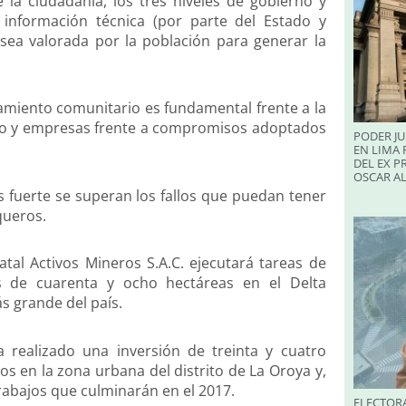
la ciudadanía, los tres niveles de gobierno y
información técnica (por parte del Estado y
sea valorada por la población para generar la
ionamiento comunitario es fundamental frente a la
ado y empresas frente a compromisos adoptados
PODER JU
EN LIMA 
DEL EX P
OSCAR A
es fuerte se superan los fallos que puedan tener
queros.
tal Activos Mineros S.A.C. ejecutará tareas de
ás de cuarenta y ocho hectáreas en el Delta
 grande del país.
a realizado una inversión de treinta y cuatro
os en la zona urbana del distrito de La Oroya y,
 trabajos que culminarán en el 2017.
ELECTORA