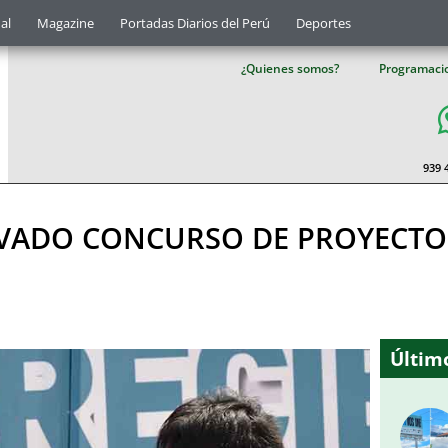
al
Magazine
Portadas Diarios del Perú
Deportes
¿Quienes somos?
Programaci
939 
VADO CONCURSO DE PROYECTO
Último