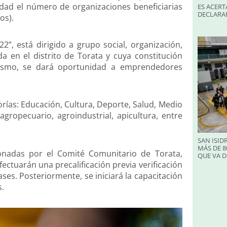
idad el número de organizaciones beneficiarias
ES ACERT
DECLARA
os).
, está dirigido a grupo social, organización,
a en el distrito de Torata y cuya constitución
ismo, se dará oportunidad a emprendedores
rías: Educación, Cultura, Deporte, Salud, Medio
ropecuario, agroindustrial, apicultura, entre
SAN ISID
MÁS DE 8
ccionadas por el Comité Comunitario de Torata,
QUE VA D
fectuarán una precalificación previa verificación
ses. Posteriormente, se iniciará la capacitación
s.