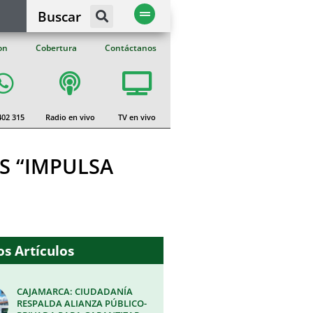
Buscar
on
Cobertura
Contáctanos
402 315
Radio en vivo
TV en vivo
S “IMPULSA
s Artículos
CAJAMARCA: CIUDADANÍA
RESPALDA ALIANZA PÚBLICO-