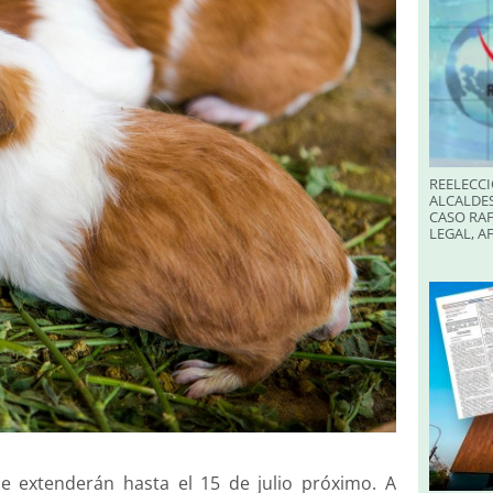
REELECCI
ALCALDES
CASO RAF
LEGAL, A
 se extenderán hasta el 15 de julio próximo. A