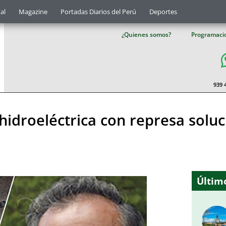
al
Magazine
Portadas Diarios del Perú
Deportes
¿Quienes somos?
Programaci
939 
idroeléctrica con represa soluci
Último