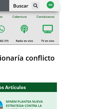
Buscar
on
Cobertura
Contáctanos
402 315
Radio en vivo
TV en vivo
onaría conflicto
s Artículos
MINEM PLANTEA NUEVA
ESTRATEGIA CONTRA LA