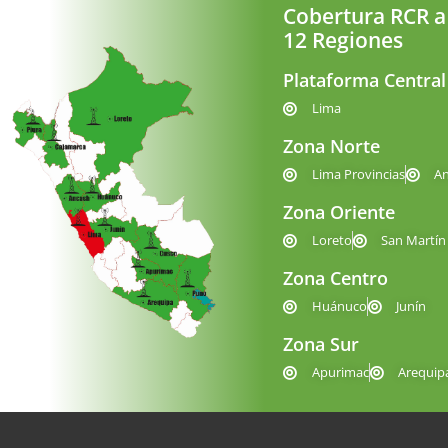
Cobertura RCR a
12 Regiones
Plataforma Central
Lima
Zona Norte
Lima Provincias
A
Zona Oriente
Loreto
San Martín
Zona Centro
Huánuco
Junín
Zona Sur
Apurimac
Arequip