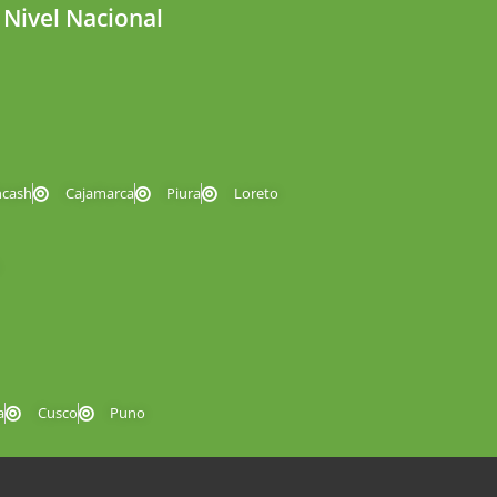
 Nivel Nacional
ncash
Cajamarca
Piura
Loreto
a
Cusco
Puno